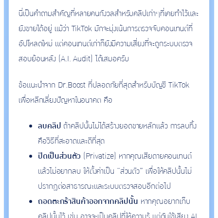
นี่เป็นคำถามสำคัญที่หลายคนกังวลสำหรับคลิปเก่าๆที่เคยทำไว้และ
ยังขายได้อยู่ แม้ว่า TikTok มักจะมุ่งเน้นการตรวจจับคอนเทนต์ที่
อัปโหลดใหม่ แต่คอนเทนต์เก่าก็ยังมีความเสี่ยงที่จะถูกระบบตรวจ
สอบย้อนหลัง (A.I. Audit) ได้เสมอครับ
ข้อแนะนำจาก Dr.Boost ที่ปลอดภัยที่สุดสำหรับบัญชี TikTok
เพื่อหลีกเลี่ยงปัญหาในอนาคต คือ
ลบคลิป
ถ้าคลิปนั้นไม่ได้สร้างยอดขายหลักแล้ว การลบทิ้ง
คือวิธีที่สะอาดและดีที่สุด
ปิดเป็นส่วนตัว
(Privatize) หากคุณเสียดายคอนเทนต์
แล้วไม่อยากลบ ให้ตั้งค่าเป็น “ส่วนตัว” เพื่อให้คลิปนั้นไม่
ปรากฏต่อสาธารณะและระบบตรวจสอบอีกต่อไป
ถอดตะกร้าสินค้าออกจากคลิปนั้น
หากคุณอยากเก็บ
คลิปนั้นไว้ เช่น อาจจะเป็นคลิปที่ให้ความรู้ แต่ดันใช้เสียง AI