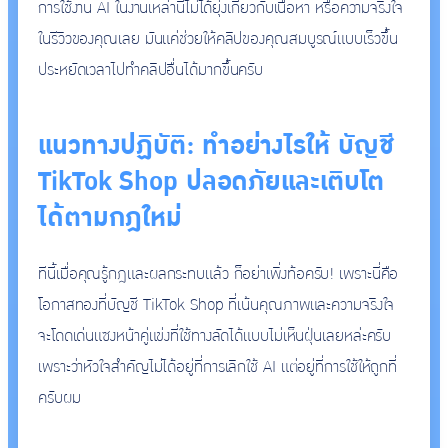
การใช้งาน AI ในงานเหล่านี้ไม่ได้ยุ่งเกี่ยวกับเนื้อหา หรือความจริงใจ
ในรีวิวของคุณเลย มันแค่ช่วยให้คลิปของคุณสมบูรณ์แบบเร็วขึ้น
ประหยัดเวลาไปทำคลิปอื่นได้มากขึ้นครับ
แนวทางปฏิบัติ: ทำอย่างไรให้ บัญชี
TikTok Shop ปลอดภัยและเติบโต
ได้ตามกฎใหม่
ทีนี้เมื่อคุณรู้กฎและผลกระทบแล้ว ก็อย่าเพิ่งท้อครับ! เพราะนี่คือ
โอกาสทองที่บัญชี TikTok Shop ที่เน้นคุณภาพและความจริงใจ
จะโดดเด่นแซงหน้าคู่แข่งที่ใช้ทางลัดได้แบบไม่เห็นฝุ่นเลยหล่ะครับ
เพราะว่าหัวใจสำคัญไม่ได้อยู่ที่การเลิกใช้ AI แต่อยู่ที่การใช้ให้ถูกที่
ครับผม