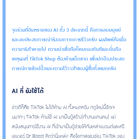
จุดร่วมที่อันตรายของ AI ทั้ง 3 ประเภทนี้ คือการลบมนุษย์
และลบประสบการณ์จริงออกจากการรีวิวครับ ผลลัพธ์คือเมื่อ
ความจริงใจหายไป ความน่าเชื่อถือก็หมดลงทันทีและนั่นคือ
เหตุผลที่ TikTok Shop ต้องห้ามเด็ดขาด เพื่อปกป้องประสบ
การณ์การช้อปปิ้งและความไว้วางใจของผู้ซื้อทั้งหมดครับ
AI ที่ ยังใช้ได้
ข่าวดีก็คือ TikTok ไม่ได้ห้าม AI ทั้งหมดครับ กฎใหม่นี้ชัดเจ
นมากๆ TikTok ห้ามใช้ AI มาเป็นผู้สร้าง(ทำงานแทนคน) แต่
สนับสนุนการใช้งาน AI ที่เข้ามาเป็นผู้ช่วยให้กับเหล่าแบรนด์และครี
เอเตอร์ Dr.Boost คิดว่านี่แหล่ะ! คือโอกาสของช่อง TikTok ของ