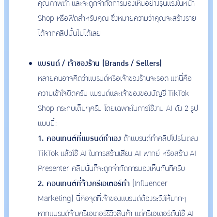
คุณภาพต่ำ และจะถูกจำกัดการมองเห็นอย่างรุนแรงในหน้า
Shop หรือฟีดสำหรับคุณ ซึ่งหมายความว่าคุณจะสร้างราย
ได้จากคลิปนั้นไม่ได้เลย
แบรนด์ / เจ้าของร้าน (Brands / Sellers)
หลายคนอาจคิดว่าแบรนด์หรือเจ้าของร้านจะรอด แต่นี่คือ
ความเข้าใจผิดครับ แบรนด์และเจ้าของของบัญชี TikTok
Shop กระทบเต็มๆครับ โดยเฉพาะในการใช้งาน AI ดัง 2 รูป
แบบนี้:
1. คอนเทนต์ที่แบรนด์ทำเอง
ถ้าแบรนด์ทำคลิปโปรโมตลง
TikTok แล้วใช้ AI ในการสร้างเสียง AI พากย์ หรือสร้าง AI
Presenter คลิปนั้นก็จะถูกจำกัดการมองเห็นทันทีครับ
2. คอนเทนต์ที่จ้างครีเอเตอร์ทำ
(Influencer
Marketing) นี่คือจุดที่เจ้าของแบรนด์ต้องระวังให้มากๆ
หากแบรนด์จ้างครีเอเตอร์รีวิวสินค้า แต่ครีเอเตอร์ดันใช้ AI