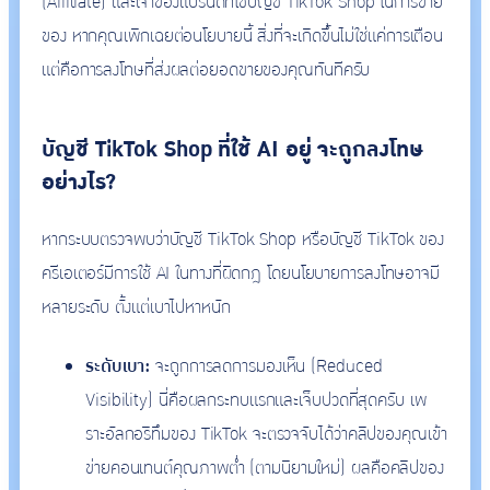
(Affiliate) และเจ้าของแบรนด์ที่ใช้บัญชี TikTok Shop ในการขาย
ของ หากคุณเพิกเฉยต่อนโยบายนี้ สิ่งที่จะเกิดขึ้นไม่ใช่แค่การเตือน
แต่คือการลงโทษที่ส่งผลต่อยอดขายของคุณทันทีครับ
บัญชี TikTok Shop ที่ใช้ AI อยู่ จะถูกลงโทษ
อย่างไร?
หากระบบตรวจพบว่าบัญชี TikTok Shop หรือบัญชี TikTok ของ
ครีเอเตอร์มีการใช้ AI ในทางที่ผิดกฎ โดยนโยบายการลงโทษอาจมี
หลายระดับ ตั้งแต่เบาไปหาหนัก
ระดับเบา:
จะถูกการลดการมองเห็น (Reduced
Visibility) นี่คือผลกระทบแรกและเจ็บปวดที่สุดครับ เพ
ราะอัลกอริทึมของ TikTok จะตรวจจับได้ว่าคลิปของคุณเข้า
ข่ายคอนเทนต์คุณภาพต่ำ (ตามนิยามใหม่) ผลคือคลิปของ