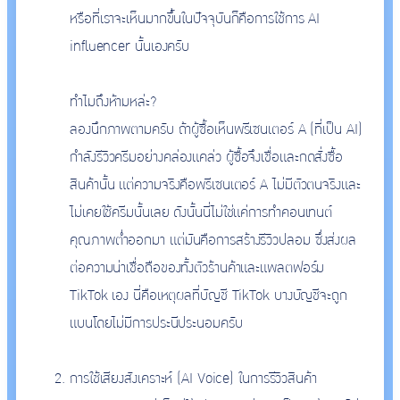
หรือที่เราจะเห็นมากขึ้นในปัจจุบันก็คือการใช้การ AI
influencer นั้นเองครับ
ทำไมถึงห้ามหล่ะ?
ลองนึกภาพตามครับ ถ้าผู้ซื้อเห็นพรีเซนเตอร์ A (ที่เป็น AI)
กำลังรีวิวครีมอย่างคล่องแคล่ว ผู้ซื้อจึงเชื่อและกดสั่งซื้อ
สินค้านั้น แต่ความจริงคือพรีเซนเตอร์ A ไม่มีตัวตนจริงและ
ไม่เคยใช้ครีมนั้นเลย ดังนั้นนี่ไม่ใช่แค่การทำคอนเทนต์
คุณภาพต่ำออกมา แต่มันคือการสร้างรีวิวปลอม ซึ่งส่งผล
ต่อความน่าเชื่อถือของทั้งตัวร้านค้าและแพลตฟอร์ม
TikTok เอง นี่คือเหตุผลที่บัญชี TikTok บางบัญชีจะถูก
แบนโดยไม่มีการประนีประนอมครับ
การใช้เสียงสังเคราะห์ (AI Voice) ในการรีวิวสินค้า