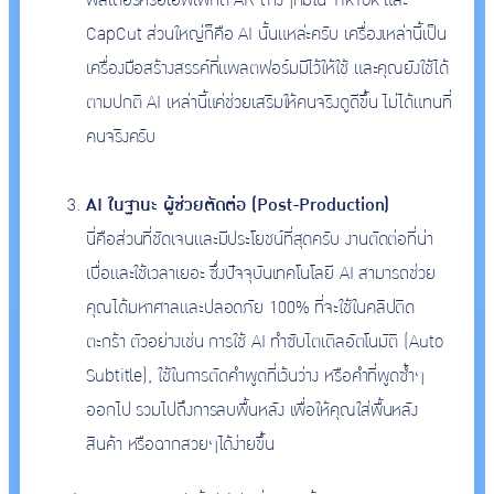
ฟิลเตอร์หรือเอฟเฟกต์ AR ต่างๆที่มีใน TikTok และ
CapCut ส่วนใหญ่ก็คือ AI นั้นแหล่ะครับ เครื่องเหล่านี้เป็น
เครื่องมือสร้างสรรค์ที่แพลตฟอร์มมีไว้ให้ใช้ และคุณยังใช้ได้
ตามปกติ AI เหล่านี้แค่ช่วยเสริมให้คนจริงดูดีขึ้น ไม่ได้แทนที่
คนจริงครับ
AI ในฐานะ ผู้ช่วยตัดต่อ (Post-Production)
นี่คือส่วนที่ชัดเจนและมีประโยชน์ที่สุดครับ งานตัดต่อที่น่า
เบื่อและใช้เวลาเยอะ ซึ่งปัจจุบันเทคโนโลยี AI สามารถช่วย
คุณได้มหาศาลและปลอดภัย 100% ที่จะใช้ในคลิปติด
ตะกร้า ตัวอย่างเช่น การใช้ AI ทำซับไตเติลอัตโนมัติ (Auto
Subtitle), ใช้ในการตัดคำพูดที่เว้นว่าง หรือคำที่พูดซ้ำๆ
ออกไป รวมไปถึงการลบพื้นหลัง เพื่อให้คุณใส่พื้นหลัง
สินค้า หรือฉากสวยๆได้ง่ายขึ้น