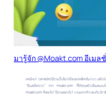
มารู้จัก @Moakt.com อีเมลช
เคยไหม? เวลาสมัครใช้งานเว็บไซต์หรือแอปพลิเคชันต่างๆ แล้วต้
“อีเมลชั่วคราว” จาก moakt.com ที่ให้คุณสร้างอีเมลแบบใช้แ
moakt.com คืออะไร? ใช้งานอย่างไร? ตามมาหาคำตอบกับ Dr.B